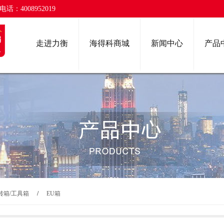
话：4008952019
走进力衡
海得科商城
新闻中心
产品
转箱/工具箱
/
EU箱