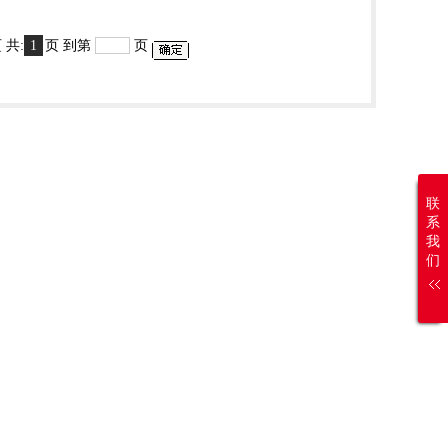
 1 页 共:
1
页 到第
页
联
系
我
们