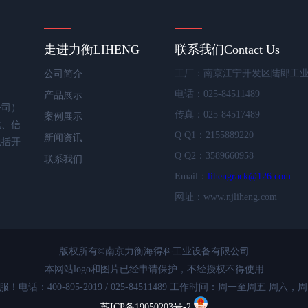
走进力衡
LIHENG
联系我们
Contact Us
工厂：南京江宁开发区陆郎工
公司简介
电话：025-84511489
产品展示
公司）
传真：025-84517489
案例展示
化、信
Q Q1：2155889220
新闻资讯
包括开
Q Q2：3589660958
联系我们
Email：
lihengrack@126.com
网址：www.njliheng.com
版权所有©南京力衡海得科工业设备有限公司
本网站logo和图片已经申请保护，不经授权不得使用
：400-895-2019 / 025-84511489 工作时间：周一至周五 周六，周
苏ICP备19050203号-2