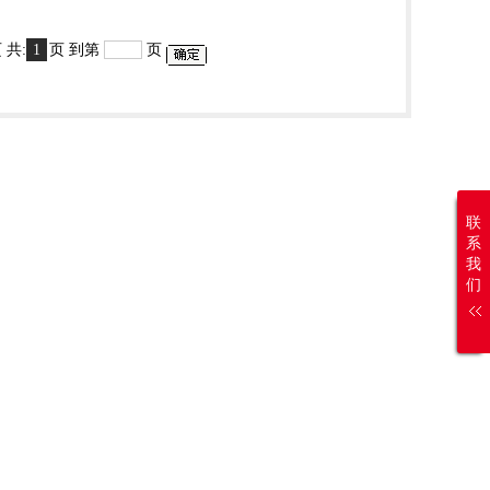
 1 页 共:
1
页 到第
页
联
系
我
们