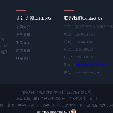
走进力衡
LIHENG
联系我们
Contact Us
工厂：南京江宁开发区陆郎工
公司简介
电话：025-84511489
产品展示
公司）
传真：025-84517489
案例展示
化、信
Q Q1：2155889220
新闻资讯
包括开
Q Q2：3589660958
联系我们
Email：
lihengrack@126.com
网址：www.njliheng.com
版权所有©南京力衡海得科工业设备有限公司
本网站logo和图片已经申请保护，不经授权不得使用
：400-895-2019 / 025-84511489 工作时间：周一至周五 周六，周
苏ICP备19050203号-2