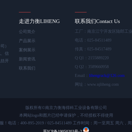
走进力衡
LIHENG
联系我们
Contact Us
工厂：南京江宁开发区陆郎工
公司简介
电话：025-84511489
产品展示
公司）
传真：025-84517489
案例展示
化、信
Q Q1：2155889220
新闻资讯
包括开
Q Q2：3589660958
联系我们
Email：
lihengrack@126.com
网址：www.njliheng.com
版权所有©南京力衡海得科工业设备有限公司
本网站logo和图片已经申请保护，不经授权不得使用
：400-895-2019 / 025-84511489 工作时间：周一至周五 周六，周
苏ICP备19050203号-2