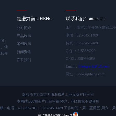
走进力衡
LIHENG
联系我们
Contact Us
工厂：南京江宁开发区陆郎工
公司简介
电话：025-84511489
产品展示
公司）
传真：025-84517489
案例展示
化、信
Q Q1：2155889220
新闻资讯
包括开
Q Q2：3589660958
联系我们
Email：
lihengrack@126.com
网址：www.njliheng.com
版权所有©南京力衡海得科工业设备有限公司
本网站logo和图片已经申请保护，不经授权不得使用
：400-895-2019 / 025-84511489 工作时间：周一至周五 周六，周
苏ICP备19050203号-2